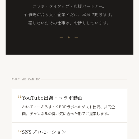
コラボ・タイアップ・応援パートナー。
価値観が合う人・企業とだけ、本気で動きます。
売りたいだけの仕事は、お断りしています。
— ✦ —
WHAT WE CAN DO
YouTube出演・コラボ動画
01
わいてぃーぶろす・K-POPラボへのゲスト出演、共同企
画。チャンネルの雰囲気に合った形でご提案します。
SNSプロモーション
02