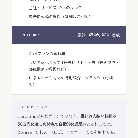
会社・サービスHPへのリンク
広告掲載枠の確保（詳細はご相談）
累計 ¥500,000 達成
PLATINUM
Goldプランの全特典
わいてぃーぶろす 1日無料サポート券（動画制作・
SNS戦略・撮影など）
ゆきやんゼミ内での特別紹介コンテンツ（応相
談）
PLATINUM について
Platinumは月額プランではなく、
累計お支払い総額が
50万円に達した時点で自動的に進呈
される特典です。
Bronze・Silver・Gold、どのプランでご利用中でも、