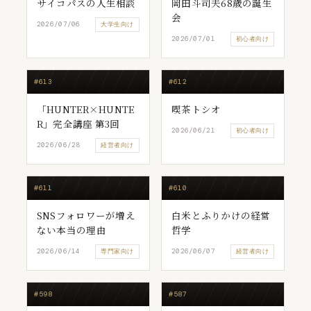
サイコパスの人生相談
岡田斗司夫68歳の誕生
会
2026/07/06
大学生向け
2026/07/01
初心者向け
#613
#612
「HUNTER×HUNTE
喫茶トシオ
R」完全講座 第3回
2026/06/21
初心者向け
2026/06/28
経営者向け
#611
#610
SNSフォロワーが増え
白米とふりかけの経営
ない本当の理由
哲学
2026/06/14
2026/06/07
専門家向け
経営者向け
#598
#587