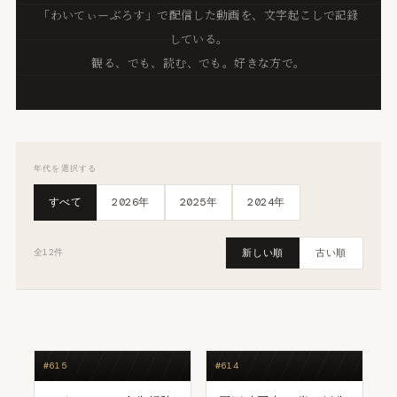
「わいてぃーぶろす」で配信した動画を、文字起こしで記録
している。
観る、でも、読む、でも。好きな方で。
年代を選択する
すべて
2026年
2025年
2024年
新しい順
古い順
全12件
#615
#614