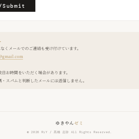
Submit
L
はなくメールでのご連絡も受け付けています。
2@gmail.com
は数日お時間をいただく場合があります。
勧誘・スパムと判断したメールには返信しません。
ゆきやん
ゼミ
© 2026 RiY / 髙橋 志弥 All Rights Reserved.