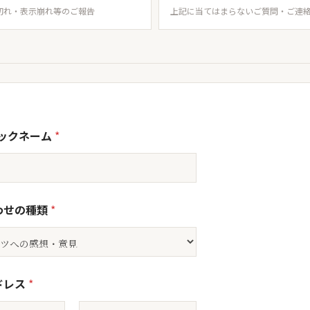
切れ・表示崩れ等のご報告
上記に当てはまらないご質問・ご連
ニックネーム
*
わせの種類
*
ドレス
*