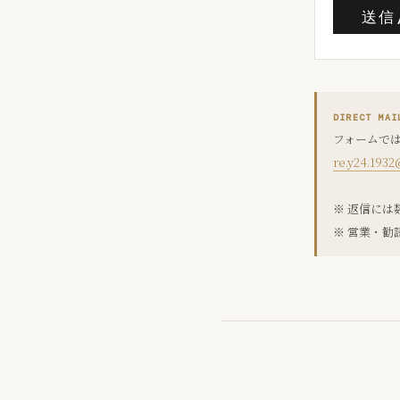
送信/
DIRECT MAI
フォームで
re.y24.193
※ 返信に
※ 営業・