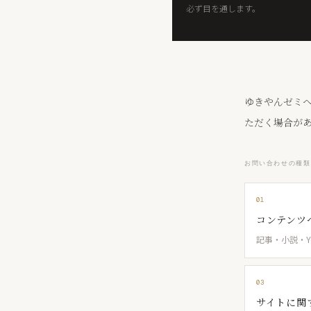
必ず目を通します。
ゆきやんゼミ
ただく場合が
お問い合わせの種類
01
コンテンツ
記事・小説・Y
03
サイトに関