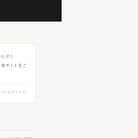
やんゼミ
す。本サイトをご
。
（アールアイワイ）