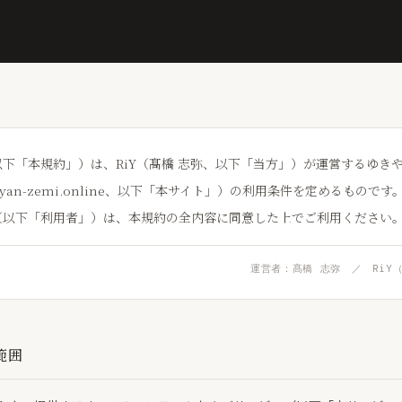
下「本規約」）は、RiY（髙橋 志弥、以下「当方」）が運営するゆき
/yukiyan-zemi.online、以下「本サイト」）の利用条件を定めるもので
（以下「利用者」）は、本規約の全内容に同意した上でご利用ください
運営者：髙橋 志弥 ／ RiY
範囲