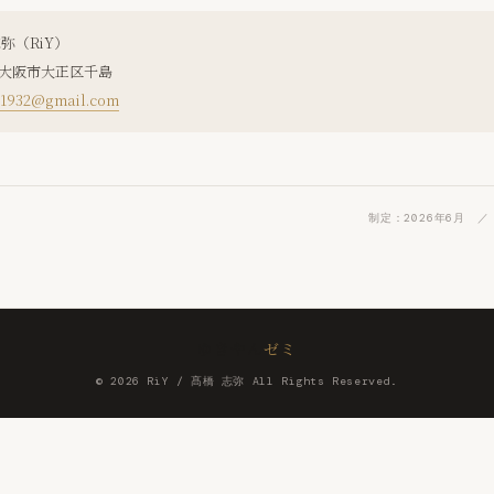
弥（RiY）
大阪市大正区千島
4.1932@gmail.com
制定：2026年6月 ／
ゆきやん
ゼミ
© 2026 RiY / 髙橋 志弥 All Rights Reserved.