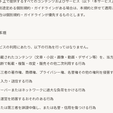
ト上で提供するすべてのコンテンツおよびサービス（以下「本サービス
別途定める個別規約・ガイドラインがある場合は、本規約と併せて適用
合は個別規約・ガイドラインが優先するものとします。
事項
ビスの利用にあたり、以下の行為を行ってはなりません。
掲載されたコンテンツ（文章・小説・画像・動画・デザイン等）を、当
無断で転載・複製・改変・販売その他二次利用する行為
第三者の著作権、商標権、プライバシー権、名誉権その他の権利を侵害
を入力・送信する行為
サーバーまたはネットワークに過大な負荷をかける行為
の運営を妨害するおそれのある行為
または第三者を誹謗中傷し、または名誉・信用を傷つける行為