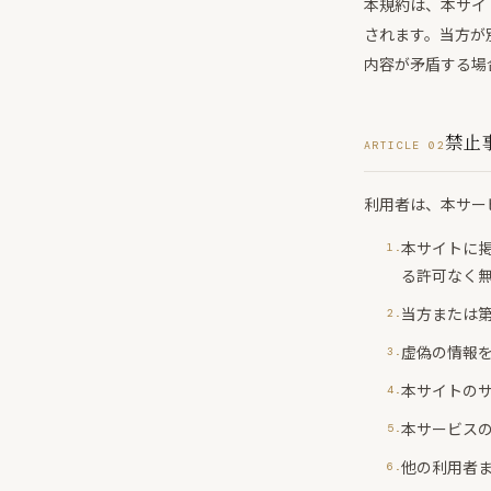
本規約は、本サイ
されます。当方が
内容が矛盾する場
禁止
ARTICLE 02
利用者は、本サー
本サイトに
る許可なく
当方または
虚偽の情報
本サイトの
本サービス
他の利用者