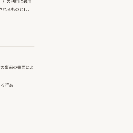
」）の利用に適用
されるものとし、
方の事前の書面によ
する行為