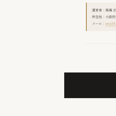
運営者：髙橋 志
所在地：大阪府
メール：
re.y2